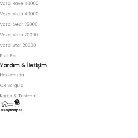
Vozol Rave 40000
Vozol Vista 40000
Vozol Gear 25000
Vozol Vista 20000
Vozol Star 20000
Puff Bar
Yardım & İletişim
Hakkımızda
QR Sorgula
Kargo & Teslimat
0
Blog
nasayfa
Menü
Sepet
İletişim
Koşullar
Gizlilik Politikası