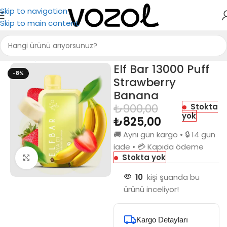
Skip to navigation
Skip to main content
Ana Sayfa
Elf Bar
Elf Bar 13000 Puff RAYA D1
Elf Bar 13000 Puff
-8%
Strawberry
Banana
₺
900,00
Stokta
yok
₺
825,00
🚚 Aynı gün kargo • 🔒 14 gün
iade • 💳 Kapıda ödeme
Stokta yok
Büyütmek için tıkla
10
kişi şuanda bu
ürünü inceliyor!
Kargo Detayları