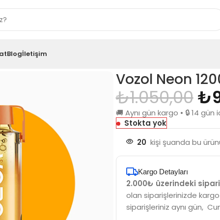
at
Blog
İletişim
00 Pro Lemon Lime
Vozol Neon 120
₺
1.050,00
₺
🚚 Aynı gün kargo • 🔒 14 gü
Stokta yok
20
kişi şuanda bu ürünü
Kargo Detayları
2.000₺ üzerindeki sipari
olan siparişlerinizde kargo
siparişleriniz aynı gün, Cu