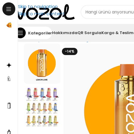
Skip to navigation
Skip to main content
Hakkımızda
QR Sorgula
Kargo & Teslim
Kategoriler
Ana Sayfa
Vozol Elektronik Sigara
Vozol Neon 120
-14%