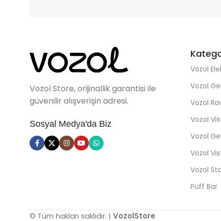
Katego
Vozol Ele
Vozol Ge
Vozol Store, orijinallik garantisi ile
güvenilir alışverişin adresi.
Vozol R
Vozol Vi
Sosyal Medya'da Biz
Vozol Ge
Vozol Vi
Vozol St
Puff Bar
© Tüm hakları saklıdır. |
VozolStore