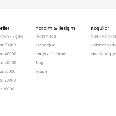
riler
Yardım & İletişim
Koşullar
ktronik Sigara
Hakkımızda
Gizlilik Politikas
ar 50000
QR Sorgula
Kullanım Şartl
ave 40000
Kargo & Teslimat
İade & Değiş
sta 40000
Blog
ar 25000
İletişim
sta 20000
ar 20000