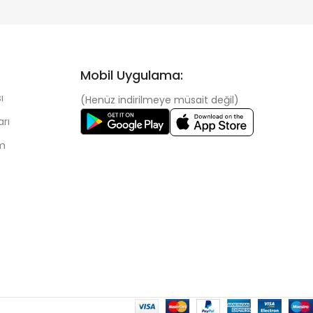
Mobil Uygulama:
ı
(Henüz indirilmeye müsait değil)
arı
im