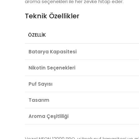
aroma seçenekleri ile her zevke hitap eder.
Teknik Özellikler
ÖZELLIK
Batarya Kapasitesi
Nikotin Seçenekleri
Puf Sayısı
Tasarım
Aroma Çeşitliliği
Vozol NEON 12000 PRO, yüksek puf kapasitesi ve güçl