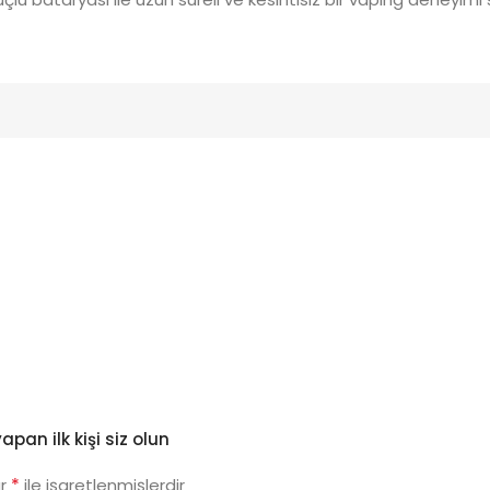
pan ilk kişi siz olun
*
ar
ile işaretlenmişlerdir