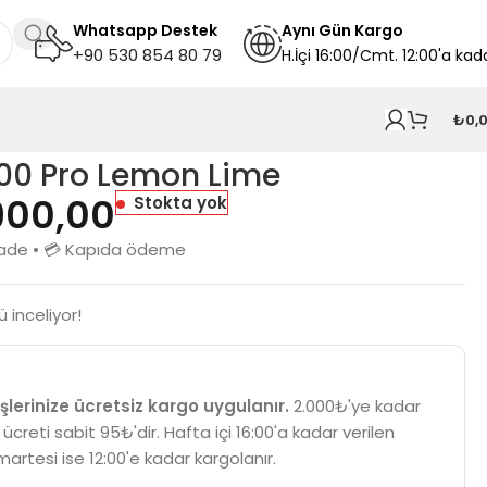
Whatsapp Destek
A
ynı
Gün Kargo
+90 530 854 80 79
H.İçi 16:00/Cmt. 12:00'a kad
₺
0,
00 Pro Lemon Lime
900,00
Stokta yok
n iade • 💳 Kapıda ödeme
 inceliyor!
şlerinize ücretsiz kargo uygulanır.
2.000₺'ye kadar
 ücreti sabit 95₺'dir. Hafta içi 16:00'a kadar verilen
martesi ise 12:00'e kadar kargolanır.