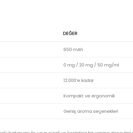
DEĞER
650 mAh
0 mg / 20 mg / 50 mg/ml
12.000’e kadar
Kompakt ve ergonomik
Geniş aroma seçenekleri
ü bataryası ile uzun süreli ve kesintisiz bir vaping deneyimi 