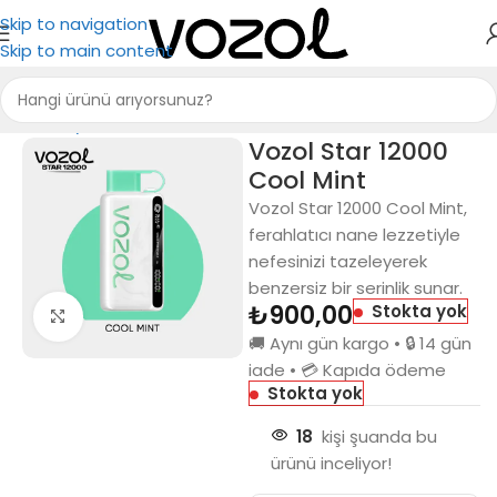
Skip to navigation
Skip to main content
Ana Sayfa
Vozol 12000
Vozol Star 12000
Cool Mint
Vozol Star 12000 Cool Mint,
ferahlatıcı nane lezzetiyle
nefesinizi tazeleyerek
benzersiz bir serinlik sunar.
₺
900,00
Stokta yok
Büyütmek için tıkla
🚚 Aynı gün kargo • 🔒 14 gün
iade • 💳 Kapıda ödeme
Stokta yok
18
kişi şuanda bu
ürünü inceliyor!