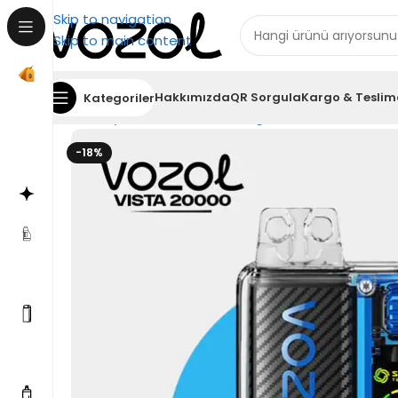
Skip to navigation
Skip to main content
Hakkımızda
QR Sorgula
Kargo & Teslim
Kategoriler
Ana Sayfa
Vozol Elektronik Sigara
Vozol Vista 2000
-18%