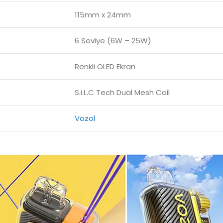
115mm x 24mm
6 Seviye (6W – 25W)
Renkli OLED Ekran
S.i.L.C Tech Dual Mesh Coil
Vozol