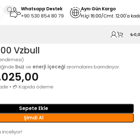
Whatsapp Destek
A
ynı
Gün Kargo
+90 530 854 80 79
H.İçi 16:00/Cmt. 12:00'a kad
₺
0,
00 Vzbull
endirmesi)
riğinde
buz
ve
enerji içeceği
aromalarını barındırıyor.
.025,00
n iade • 💳 Kapıda ödeme
Sepete Ekle
Şimdi Al
 inceliyor!