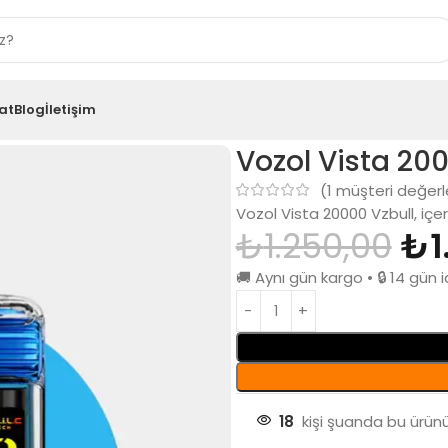
at
Blog
İletişim
0 Vzbull
Vozol Vista 200
(
1
müşteri değerl
Vozol Vista 20000 Vzbull, içe
₺
1.250,00
₺
1
🚚 Aynı gün kargo • 🔒 14 gü
18
kişi şuanda bu ürünü